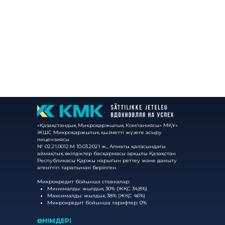
«Қазақстандық Микроқаржылық Компаниясы» МҚҰ»
ЖШС Микроқаржылық қызметті жүзеге асыру
лицензиясы
№ 02.21.0012.М 10.03.2021 ж., Алматы қаласындағы
аймақтық өкілдіктер басқармасы арқылы Қазақстан
Республикасы Қаржы нарығын реттеу және дамыту
агенттігі тарапынан берілген.
Микрокредит бойынша ставкалар:
Минималды: жылдық 30% (ЖҚС 34,8%)
Максималды: жылдық 38% (ЖҚС 46%)
Микрокредит бойынша тарифтер:
0%
ӨНІМДЕРІ