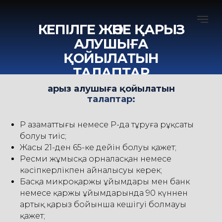
КЕПІЛГЕ ЖӘНЕ ҚАРЫЗ
АЛУШЫҒА
ҚОЙЫЛАТЫН
ТАЛАПТАР
Қарыз алушыға қойылатын
талаптар
:
ҚР азаматтығы немесе ҚР-да тұруға рұқсаты
болуы тиіс;
Жасы 21-ден 65-ке дейін болуы қажет;
Ресми жұмысқа орналасқан немесе
кәсіпкерлікпен айналысуы керек;
Басқа микроқаржы ұйымдары мен банк
немесе қаржы ұйымдарында 90 күннен
артық қарыз бойынша кешігуі болмауы
қажет;