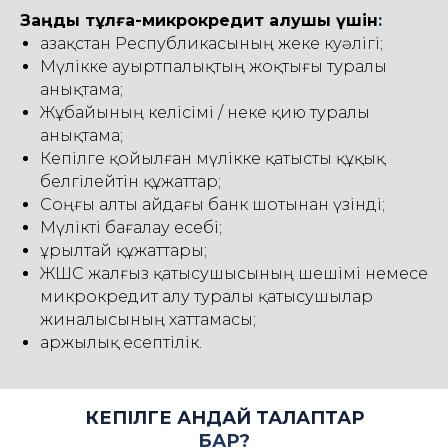
Заңды тұлға-микрокредит алушы үшін
:
Қазақстан Республикасының жеке куәлігі;
Мүлікке ауыртпалықтың жоқтығы туралы
анықтама;
Жұбайының келісімі / неке қию туралы
анықтама;
Кепілге қойылған мүлікке қатысты құқық
белгілейтін құжаттар;
Соңғы алты айдағы банк шотынан үзінді;
Мүлікті бағалау есебі;
Құрылтай құжаттары;
ЖШС жалғыз қатысушысының шешімі немесе
микрокредит алу туралы қатысушылар
жиналысының хаттамасы;
Қаржылық есептілік.
КЕПІЛГЕ ҚАНДАЙ ТАЛАПТАР
БАР?