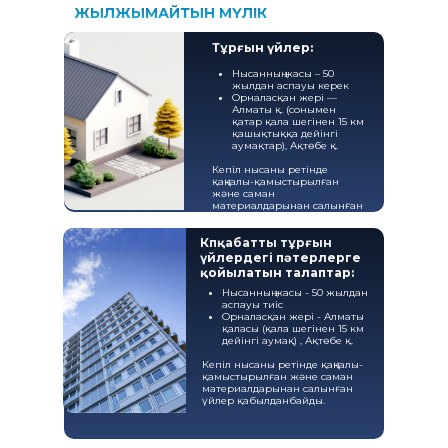
ЖЫЛЖЫМАЙТЫН МҮЛІК
Тұрғын үйлер:
Нысанның жасы – 50
жылдан аспауы керек
Орналасқан жері —
Алматы қ. (сонымен
қатар қала шегінен 15 км
қашықтыққа дейінгі
аумақтар), Ақтөбе қ.
Кепіл нысаны ретінде
қаңқалы-қамыстырылған
және саман
материалдарынан салынған
үйлер қабылданбайды.
Көпқабатты тұрғын
үйлердегі пәтерлерге
қойылатын талаптар:
Нысанның жасы - 50 жылдан
аспауы тиіс
Орналасқан жері - Алматы
қаласы (қала шегінен 15 км
дейінгі аумақ) , Ақтөбе қ.
Кепіл нысаны ретінде қаңқалы-
қамыстырылған және саман
материалдарынан салынған
үйлер қабылданбайды.