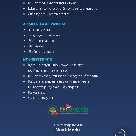
Микробизнесті дамытуға
Шағын және орта бизнесті дамытуға
Әйелдер кәсіпкерлігі
КОМПАНИЯ ТУРАЛЫ
Тарихымыз
Біздің миссиямыз
Вакансиялар
Жаңалықтар
Байланыстар
КЛИЕНТТЕРГЕ
Қарыз алушыға және кепілге
қойылатын талаптар
Микрокредитті қалай өтеуге болады
Қарыз алушының құқықтары мен
міндеттері туралы ақпарат
Құжаттар
Сұрақ-жауап
Сайт әзірленді
Shark Media