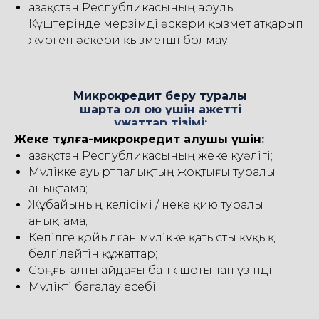
Қазақстан Республикасының Қарулы
Күштерінде мерзімді әскери қызмет атқарып
жүрген әскери қызметші болмау.
Микрокредит беру туралы
шартқа қол қою үшін қажетті
құжаттар тізімі:
Жеке тұлға-микрокредит алушы үшін
:
Қазақстан Республикасының жеке куәлігі;
Мүлікке ауыртпалықтың жоқтығы туралы
анықтама;
Жұбайының келісімі / неке қию туралы
анықтама;
Кепілге қойылған мүлікке қатысты құқық
белгілейтін құжаттар;
Соңғы алты айдағы банк шотынан үзінді;
Мүлікті бағалау есебі.